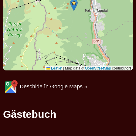
Leaflet
|
Map data ©
OpenStreetMap
contributors
Deschide în Google Maps »
Gästebuch