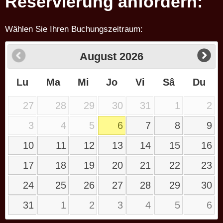
Reservierung anfordern:
Wählen Sie Ihren Buchungszeitraum:
August
2026
Lu
Ma
Mi
Jo
Vi
Sâ
Du
27
28
29
30
31
1
2
3
4
5
6
7
8
9
10
11
12
13
14
15
16
17
18
19
20
21
22
23
24
25
26
27
28
29
30
31
1
2
3
4
5
6