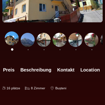
Preis
Beschreibung
Kontakt
Location
16
plätze
8
Zimmer
Bușteni