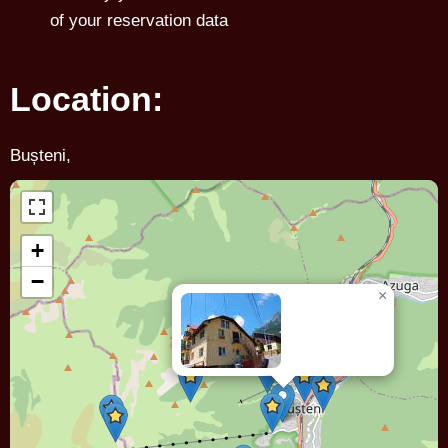
of your reservation data
Location:
Bușteni,
+
−
×
Pensiunea
MARIANA