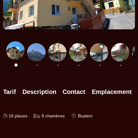
Tarif
Description
Contact
Emplacement
16
places
8
chambres
Bușteni