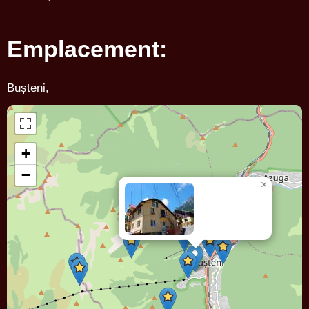
Emplacement:
Bușteni,
+
−
×
Pensiunea
MARIANA